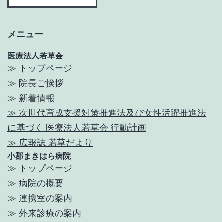
カ
イ
メニュー
ブ
医療法人若草会
≫ トップページ
≫ 院長ご挨拶
≫ 新着情報
≫ 次世代育成支援対策推進法及び女性活躍推進法
に基づく 医療法人若草会 行動計画
≫ 広報誌 若草だより
小郡まきはら病院
≫ トップページ
≫ 病院の概要
≫ 連携室の案内
≫ 外来診療の案内