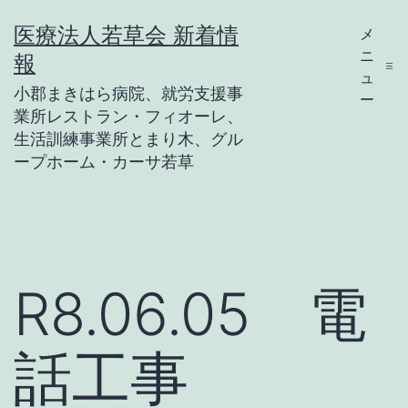
コ
医療法人若草会 新着情
メ
ン
ニ
報
テ
ュ
小郡まきはら病院、就労支援事
ー
ン
業所レストラン・フィオーレ、
ツ
生活訓練事業所とまり木、グル
ープホーム・カーサ若草
へ
ス
キ
ッ
R8.06.05 電
プ
話工事