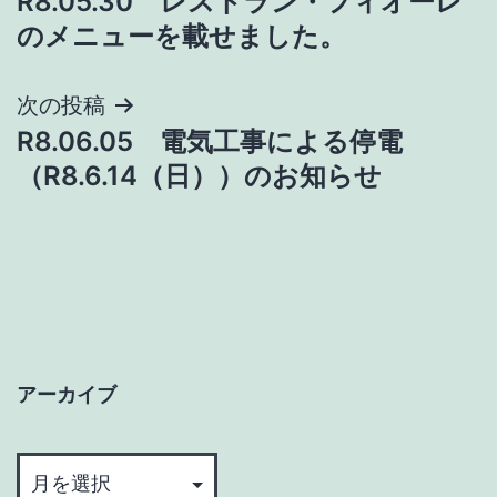
R8.05.30 レストラン・フィオーレ
稿
のメニューを載せました。
ナ
次の投稿
ビ
R8.06.05 電気工事による停電
ゲ
（R8.6.14（日））のお知らせ
ー
シ
ョ
ン
アーカイブ
ア
ー