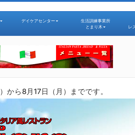
デイケアセンター
生活訓練事業所
とまり木
レ
金）から8月17日（月）までです。