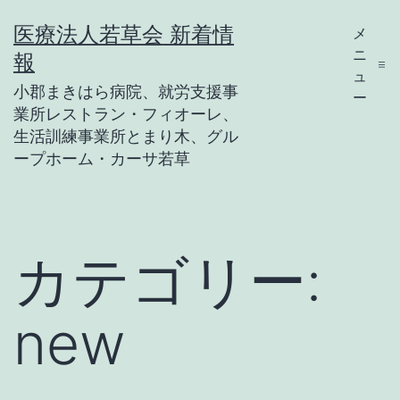
コ
医療法人若草会 新着情
メ
ン
ニ
報
テ
ュ
小郡まきはら病院、就労支援事
ー
ン
業所レストラン・フィオーレ、
ツ
生活訓練事業所とまり木、グル
ープホーム・カーサ若草
へ
ス
キ
カテゴリー:
ッ
プ
new