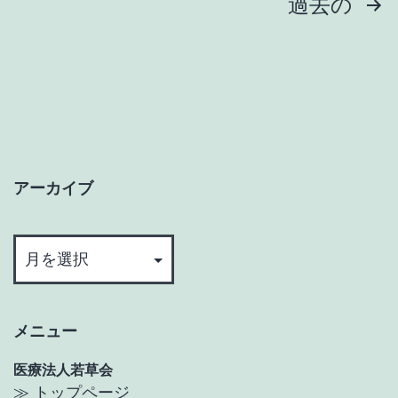
投
過去の
稿
の
ペ
ー
アーカイブ
ジ
ア
送
ー
カ
り
イ
メニュー
ブ
医療法人若草会
≫ トップページ