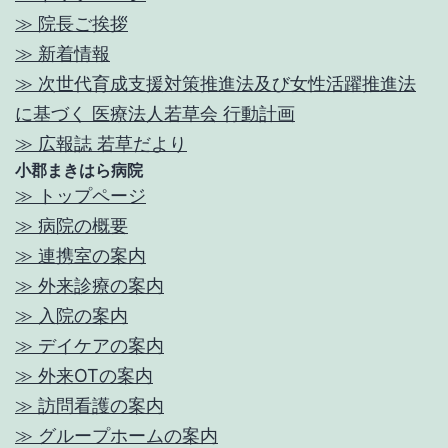
≫ 院長ご挨拶
≫ 新着情報
≫ 次世代育成支援対策推進法及び女性活躍推進法
に基づく 医療法人若草会 行動計画
≫ 広報誌 若草だより
小郡まきはら病院
≫ トップページ
≫ 病院の概要
≫ 連携室の案内
≫ 外来診療の案内
≫ 入院の案内
≫ デイケアの案内
≫ 外来OTの案内
≫ 訪問看護の案内
≫ グループホームの案内