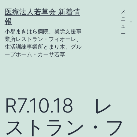
コ
医療法人若草会 新着情
メ
ン
ニ
報
テ
ュ
小郡まきはら病院、就労支援事
ー
ン
業所レストラン・フィオーレ、
ツ
生活訓練事業所とまり木、グル
ープホーム・カーサ若草
へ
ス
キ
ッ
R7.10.18 レ
プ
ストラン・フ