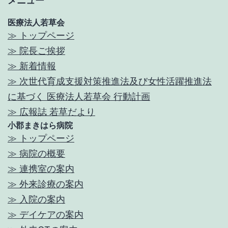
メニュー
ブ
医療法人若草会
≫ トップページ
≫ 院長ご挨拶
≫ 新着情報
≫ 次世代育成支援対策推進法及び女性活躍推進法
に基づく 医療法人若草会 行動計画
≫ 広報誌 若草だより
小郡まきはら病院
≫ トップページ
≫ 病院の概要
≫ 連携室の案内
≫ 外来診療の案内
≫ 入院の案内
≫ デイケアの案内