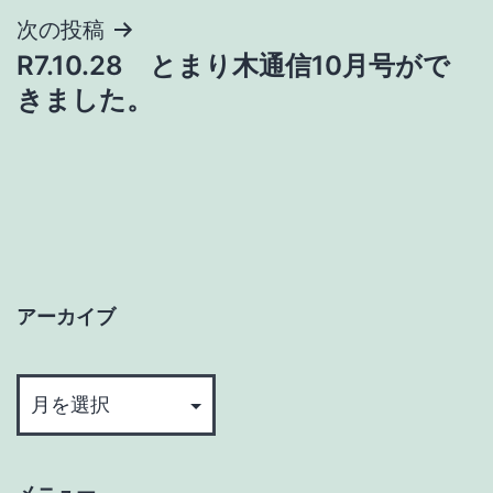
次の投稿
ビ
R7.10.28 とまり木通信10月号がで
ゲ
きました。
ー
シ
ョ
ン
アーカイブ
ア
ー
カ
イ